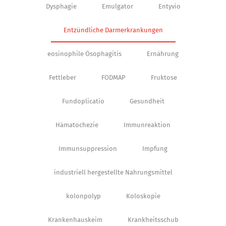
Dysphagie
Emulgator
Entyvio
Entzündliche Darmerkrankungen
eosinophile Ösophagitis
Ernährung
Fettleber
FODMAP
Fruktose
Fundoplicatio
Gesundheit
Hämatochezie
Immunreaktion
Immunsuppression
Impfung
industriell hergestellte Nahrungsmittel
kolonpolyp
Koloskopie
Krankenhauskeim
Krankheitsschub