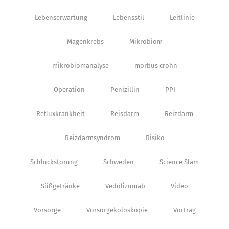
Lebenserwartung
Lebensstil
Leitlinie
Magenkrebs
Mikrobiom
mikrobiomanalyse
morbus crohn
Operation
Penizillin
PPI
Refluxkrankheit
Reisdarm
Reizdarm
Reizdarmsyndrom
Risiko
Schluckstörung
Schweden
Science Slam
Süßgetränke
Vedolizumab
Video
Vorsorge
Vorsorgekoloskopie
Vortrag