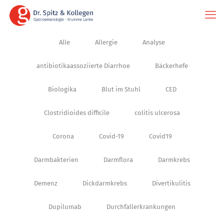
Alle
Allergie
Analyse
antibiotikaassoziierte Diarrhoe
Bäckerhefe
Biologika
Blut im Stuhl
CED
Clostridioides difficile
colitis ulcerosa
Corona
Covid-19
Covid19
Darmbakterien
Darmflora
Darmkrebs
Demenz
Dickdarmkrebs
Divertikulitis
Dupilumab
Durchfallerkrankungen