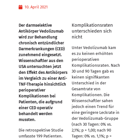
10. April 2021
Komplikationsraten
Der darmselektive
unterschieden sich
Antikörper Vedolizumab
nicht
wird zur Behandlung
chronisch entzündlicher
Unter Vedolizumab kam
Darmerkrankungen (CED)
es zu keinen erhöhten
zunehmend eingesetzt.
perioperativen
Wissenschaftler aus den
Komplikationsraten. Nach
USA untersuchten jetzt
30 und 90 Tagen gab es
den Effekt des Antikörpers
keinen signifikanten
im Vergleich zu einer Anti-
Unterschied in der
TNF-Therapie hinsichtlich
Gesamtrate von
perioperativer
Komplikationen. Die
Komplikationen bei
Wissenschaftler sahen
Patienten, die aufgrund
jedoch einen Trend für
einer CED operativ
eine geringere Leckrate in
behandelt werden
der Vedolizumab-Gruppe
mussten.
(nach 30 Tagen: 0% vs.
Die retrospektive Studie
2,1%; p = 1,00; nach 90
umfasste 199 Patienten.
Tagen: 0% vs. 1,1%; p =