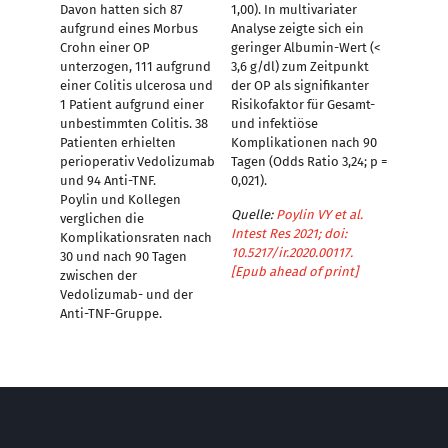
Davon hatten sich 87
1,00). In multivariater
aufgrund eines Morbus
Analyse zeigte sich ein
Crohn einer OP
geringer Albumin-Wert (<
unterzogen, 111 aufgrund
3,6 g/dl) zum Zeitpunkt
einer Colitis ulcerosa und
der OP als signifikanter
1 Patient aufgrund einer
Risikofaktor für Gesamt-
unbestimmten Colitis. 38
und infektiöse
Patienten erhielten
Komplikationen nach 90
perioperativ Vedolizumab
Tagen (Odds Ratio 3,24; p =
und 94 Anti-TNF.
0,021).
Poylin und Kollegen
Quelle:
Poylin VY et al.
verglichen die
Intest Res 2021; doi:
Komplikationsraten nach
10.5217/ir.2020.00117.
30 und nach 90 Tagen
[Epub ahead of print]
zwischen der
Vedolizumab- und der
Anti-TNF-Gruppe.