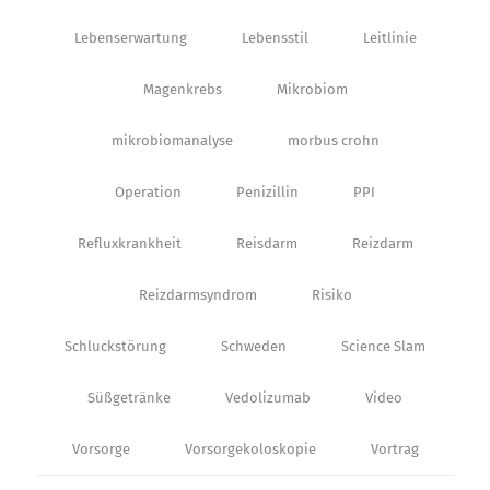
Lebenserwartung
Lebensstil
Leitlinie
Magenkrebs
Mikrobiom
mikrobiomanalyse
morbus crohn
Operation
Penizillin
PPI
Refluxkrankheit
Reisdarm
Reizdarm
Reizdarmsyndrom
Risiko
Schluckstörung
Schweden
Science Slam
Süßgetränke
Vedolizumab
Video
Vorsorge
Vorsorgekoloskopie
Vortrag