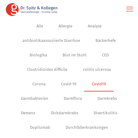
Alle
Allergie
Analyse
antibiotikaassoziierte Diarrhoe
Bäckerhefe
Biologika
Blut im Stuhl
CED
Clostridioides difficile
colitis ulcerosa
Corona
Covid-19
Covid19
Darmbakterien
Darmflora
Darmkrebs
Demenz
Dickdarmkrebs
Divertikulitis
Dupilumab
Durchfallerkrankungen