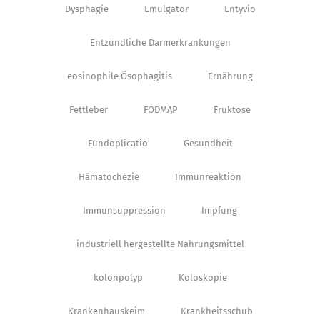
Dysphagie
Emulgator
Entyvio
Entzündliche Darmerkrankungen
eosinophile Ösophagitis
Ernährung
Fettleber
FODMAP
Fruktose
Fundoplicatio
Gesundheit
Hämatochezie
Immunreaktion
Immunsuppression
Impfung
industriell hergestellte Nahrungsmittel
kolonpolyp
Koloskopie
Krankenhauskeim
Krankheitsschub