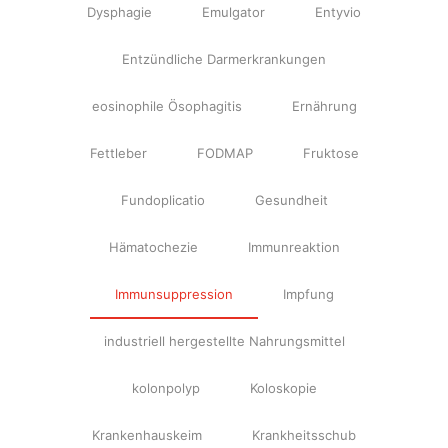
Dysphagie
Emulgator
Entyvio
Entzündliche Darmerkrankungen
eosinophile Ösophagitis
Ernährung
Fettleber
FODMAP
Fruktose
Fundoplicatio
Gesundheit
Hämatochezie
Immunreaktion
Immunsuppression
Impfung
industriell hergestellte Nahrungsmittel
kolonpolyp
Koloskopie
Krankenhauskeim
Krankheitsschub