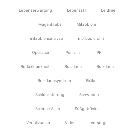
Lebenserwartung
Lebensstil
Leitlinie
Magenkrebs
Mikrobiom
mikrobiomanalyse
morbus crohn
Operation
Penizillin
PPI
Refluxkrankheit
Reisdarm
Reizdarm
Reizdarmsyndrom
Risiko
Schluckstörung
Schweden
Science Slam
Süßgetränke
Vedolizumab
Video
Vorsorge