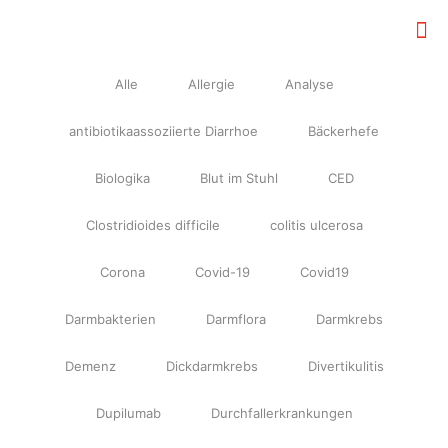
Alle
Allergie
Analyse
antibiotikaassoziierte Diarrhoe
Bäckerhefe
Biologika
Blut im Stuhl
CED
Clostridioides difficile
colitis ulcerosa
Corona
Covid-19
Covid19
Darmbakterien
Darmflora
Darmkrebs
Demenz
Dickdarmkrebs
Divertikulitis
Dupilumab
Durchfallerkrankungen