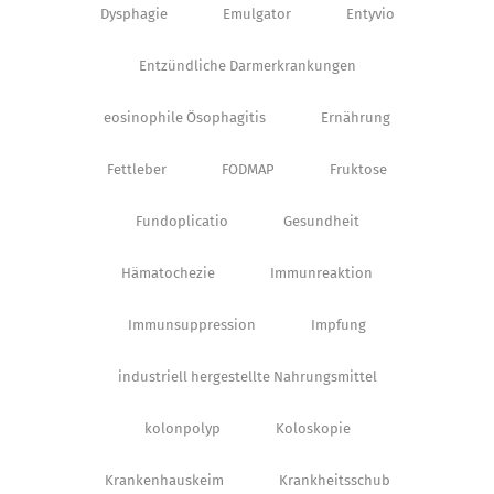
Dysphagie
Emulgator
Entyvio
Entzündliche Darmerkrankungen
eosinophile Ösophagitis
Ernährung
Fettleber
FODMAP
Fruktose
Fundoplicatio
Gesundheit
Hämatochezie
Immunreaktion
Immunsuppression
Impfung
industriell hergestellte Nahrungsmittel
kolonpolyp
Koloskopie
Krankenhauskeim
Krankheitsschub