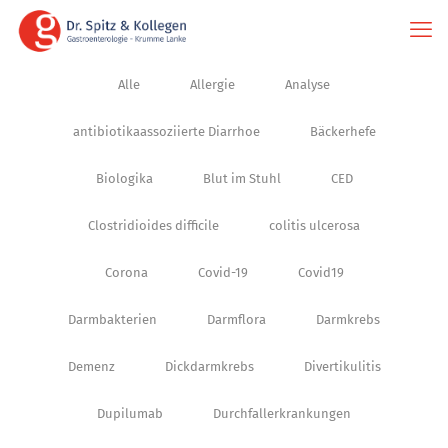
Alle
Allergie
Analyse
antibiotikaassoziierte Diarrhoe
Bäckerhefe
Biologika
Blut im Stuhl
CED
Clostridioides difficile
colitis ulcerosa
Corona
Covid-19
Covid19
Darmbakterien
Darmflora
Darmkrebs
Demenz
Dickdarmkrebs
Divertikulitis
Dupilumab
Durchfallerkrankungen