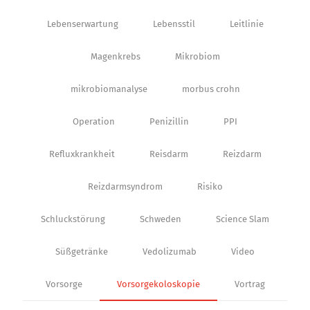
Lebenserwartung
Lebensstil
Leitlinie
Magenkrebs
Mikrobiom
mikrobiomanalyse
morbus crohn
Operation
Penizillin
PPI
Refluxkrankheit
Reisdarm
Reizdarm
Reizdarmsyndrom
Risiko
Schluckstörung
Schweden
Science Slam
Süßgetränke
Vedolizumab
Video
Vorsorge
Vorsorgekoloskopie
Vortrag