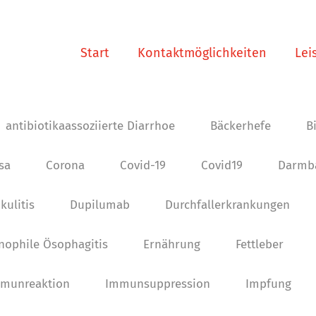
Start
Kontaktmöglichkeiten
Lei
antibiotikaassoziierte Diarrhoe
Bäckerhefe
B
osa
Corona
Covid-19
Covid19
Darmba
kulitis
Dupilumab
Durchfallerkrankungen
nophile Ösophagitis
Ernährung
Fettleber
munreaktion
Immunsuppression
Impfung