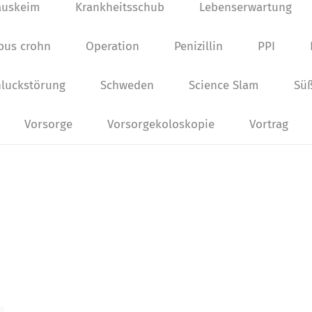
auskeim
Krankheitsschub
Lebenserwartung
bus crohn
Operation
Penizillin
PPI
luckstörung
Schweden
Science Slam
Süß
Vorsorge
Vorsorgekoloskopie
Vortrag