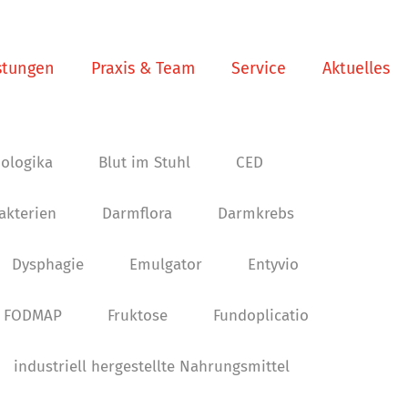
stungen
Praxis & Team
Service
Aktuelles
iologika
Blut im Stuhl
CED
kterien
Darmflora
Darmkrebs
Dysphagie
Emulgator
Entyvio
FODMAP
Fruktose
Fundoplicatio
industriell hergestellte Nahrungsmittel