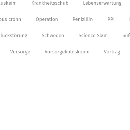
auskeim
Krankheitsschub
Lebenserwartung
bus crohn
Operation
Penizillin
PPI
luckstörung
Schweden
Science Slam
Süß
Vorsorge
Vorsorgekoloskopie
Vortrag