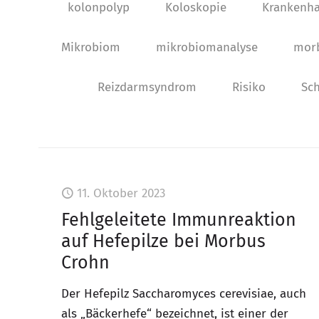
kolonpolyp
Koloskopie
Krankenh
Mikrobiom
mikrobiomanalyse
mor
Reizdarmsyndrom
Risiko
Sch
11. Oktober 2023
Fehlgeleitete Immunreaktion
auf Hefepilze bei Morbus
Crohn
Der Hefepilz Saccharomyces cerevisiae, auch
als „Bäckerhefe“ bezeichnet, ist einer der