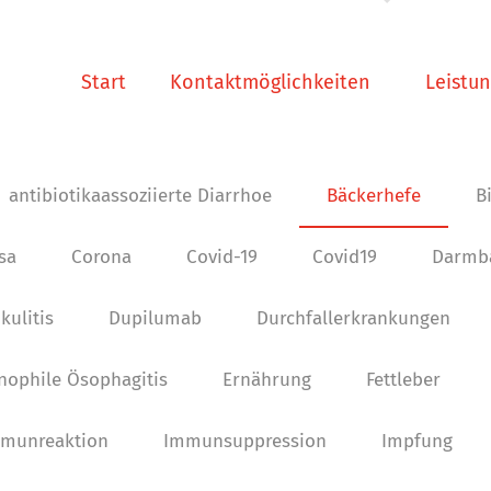
Start
Kontaktmöglichkeiten
Leistu
antibiotikaassoziierte Diarrhoe
Bäckerhefe
B
osa
Corona
Covid-19
Covid19
Darmba
kulitis
Dupilumab
Durchfallerkrankungen
nophile Ösophagitis
Ernährung
Fettleber
munreaktion
Immunsuppression
Impfung