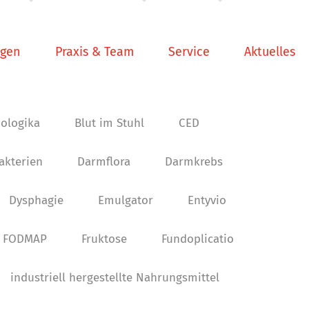
ngen
Praxis & Team
Service
Aktuelles
iologika
Blut im Stuhl
CED
kterien
Darmflora
Darmkrebs
Dysphagie
Emulgator
Entyvio
FODMAP
Fruktose
Fundoplicatio
industriell hergestellte Nahrungsmittel