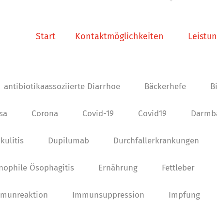
Start
Kontaktmöglichkeiten
Leistu
antibiotikaassoziierte Diarrhoe
Bäckerhefe
B
osa
Corona
Covid-19
Covid19
Darmba
kulitis
Dupilumab
Durchfallerkrankungen
nophile Ösophagitis
Ernährung
Fettleber
munreaktion
Immunsuppression
Impfung