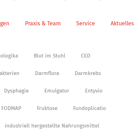
ngen
Praxis & Team
Service
Aktuelles
iologika
Blut im Stuhl
CED
kterien
Darmflora
Darmkrebs
Dysphagie
Emulgator
Entyvio
FODMAP
Fruktose
Fundoplicatio
industriell hergestellte Nahrungsmittel