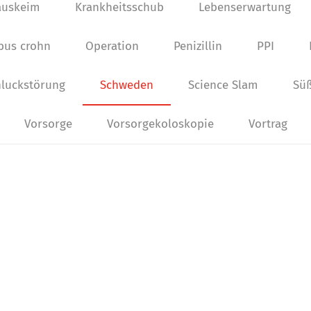
auskeim
Krankheitsschub
Lebenserwartung
bus crohn
Operation
Penizillin
PPI
luckstörung
Schweden
Science Slam
Süß
Vorsorge
Vorsorgekoloskopie
Vortrag