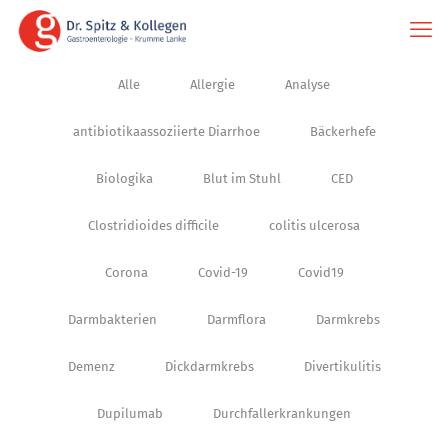
Alle
Allergie
Analyse
antibiotikaassoziierte Diarrhoe
Bäckerhefe
Biologika
Blut im Stuhl
CED
Clostridioides difficile
colitis ulcerosa
Corona
Covid-19
Covid19
Darmbakterien
Darmflora
Darmkrebs
Demenz
Dickdarmkrebs
Divertikulitis
Dupilumab
Durchfallerkrankungen