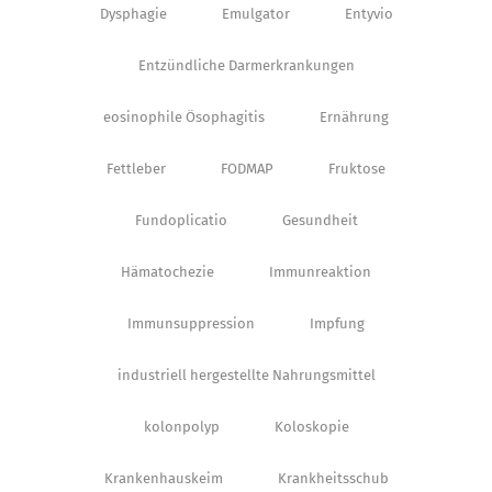
Dysphagie
Emulgator
Entyvio
Entzündliche Darmerkrankungen
eosinophile Ösophagitis
Ernährung
Fettleber
FODMAP
Fruktose
Fundoplicatio
Gesundheit
Hämatochezie
Immunreaktion
Immunsuppression
Impfung
industriell hergestellte Nahrungsmittel
kolonpolyp
Koloskopie
Krankenhauskeim
Krankheitsschub