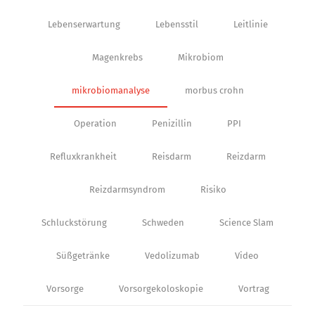
Lebenserwartung
Lebensstil
Leitlinie
Magenkrebs
Mikrobiom
mikrobiomanalyse
morbus crohn
Operation
Penizillin
PPI
Refluxkrankheit
Reisdarm
Reizdarm
Reizdarmsyndrom
Risiko
Schluckstörung
Schweden
Science Slam
Süßgetränke
Vedolizumab
Video
Vorsorge
Vorsorgekoloskopie
Vortrag