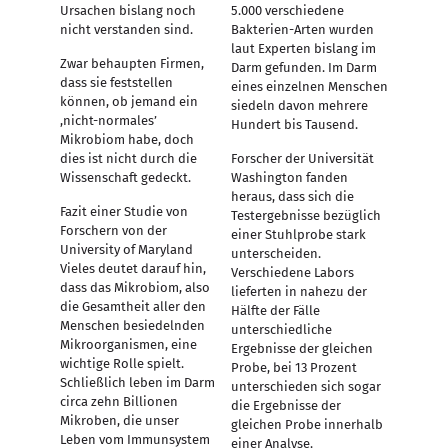
Ursachen bislang noch
5.000 verschiedene
nicht verstanden sind.
Bakterien-Arten wurden
laut Experten bislang im
Zwar behaupten Firmen,
Darm gefunden. Im Darm
dass sie feststellen
eines einzelnen Menschen
können, ob jemand ein
siedeln davon mehrere
,nicht-normales’
Hundert bis Tausend.
Mikrobiom habe, doch
dies ist nicht durch die
Forscher der Universität
Wissenschaft gedeckt.
Washington fanden
heraus, dass sich die
Fazit einer Studie von
Testergebnisse bezüglich
Forschern von der
einer Stuhlprobe stark
University of Maryland
unterscheiden.
Vieles deutet darauf hin,
Verschiedene Labors
dass das Mikrobiom, also
lieferten in nahezu der
die Gesamtheit aller den
Hälfte der Fälle
Menschen besiedelnden
unterschiedliche
Mikroorganismen, eine
Ergebnisse der gleichen
wichtige Rolle spielt.
Probe, bei 13 Prozent
Schließlich leben im Darm
unterschieden sich sogar
circa zehn Billionen
die Ergebnisse der
Mikroben, die unser
gleichen Probe innerhalb
Leben vom Immunsystem
einer Analyse.