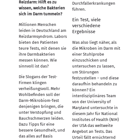
Reizdarm: Hilft es zu
Durchfallerkrankungen
wissen, welche Bakterien
führen.
sich im Darm tummeln?
Ein Test, viele
Millionen Menschen
verschiedene
leiden in Deutschland am
Ergebnisse
Reizdarmsyndrom. Labors
bieten den Patienten
Was also liegt näher, als
teure Tests, mit denen sie
die Mikroben im Darm mit
ihre Darmbakterien
einer Stuhlprobe
messen können. Wie
einzuschicken und
sinnvoll ist das?
untersuchen zu lassen,
um Störungen
Die Slogans der Test-
festzustellen – und diese
Firmen klingen
daraufhin behandeln zu
verheißungsvoll. Mehr
können? Ein
Wohlbefinden soll der
interdisziplinäres Team
Darm-Mikrobiom-Test
von der University of
denjenigen bringen, die
Maryland untersuchte in
unter Verstopfung und
diesem Jahr für National
Bauchschmerzen leiden.
Institutes of Health (NIH)
Dazu Tipps für eine
der USA das weltweite
bessere Gesundheit, und
Angebot an Tests. Das
das alles auf Basis
Urteil fällt ernüchternd