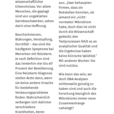
wissenschaftlicher
aus: „Zwar behaupten
Erkenntnisse. Vor allem
Firmen, dass sie
Menschen, die geplagt
feststellen könnten, ob
sind von ungeklärten
jemand ein ,nicht-
Darmbeschwerden, sehen
normales’ Mikrobiom
darin eine Hoffnung.
habe, doch dies ist nicht
durch die Wissenschaft
Bauchschmerzen,
gedeckt; den
Blähungen, Verstopfung,
Testprozessen fehlt es an
Durchfall – das sind die
analytischer Qualität und
häufigsten Symptome bei
die Ergebnisse haben
Menschen mit Reizdarm.
keine klinische Validität.“
Je nach Definition sind
Mit anderen Worten: Sie
das immerhin vier bis elf
sind nutzlos.
Prozent der Bevölkerung.
Eine Reizdarm-Diagnose
Wie kann das sein, wo
stellen Ärzte dann, wenn
doch DNA-Analysen
sie keine andere Ursache
mittlerweile günstig zu
für bestehende
haben sind und auch die
Verdauungsprobleme
Forschung bezüglich des
finden. Wahrscheinlich
Mikrobioms immer neue
verbergen sich dahinter
Zusammenhänge
verschiedene
nahelegt?
Krankheiten, deren