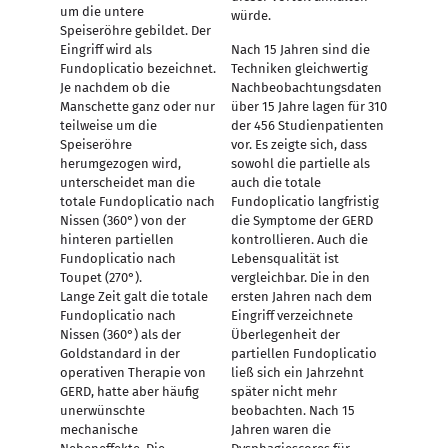
um die untere
würde.
Speiseröhre gebildet. Der
Eingriff wird als
Nach 15 Jahren sind die
Fundoplicatio bezeichnet.
Techniken gleichwertig
Je nachdem ob die
Nachbeobachtungsdaten
Manschette ganz oder nur
über 15 Jahre lagen für 310
teilweise um die
der 456 Studienpatienten
Speiseröhre
vor. Es zeigte sich, dass
herumgezogen wird,
sowohl die partielle als
unterscheidet man die
auch die totale
totale Fundoplicatio nach
Fundoplicatio langfristig
Nissen (360°) von der
die Symptome der GERD
hinteren partiellen
kontrollieren. Auch die
Fundoplicatio nach
Lebensqualität ist
Toupet (270°).
vergleichbar. Die in den
Lange Zeit galt die totale
ersten Jahren nach dem
Fundoplicatio nach
Eingriff verzeichnete
Nissen (360°) als der
Überlegenheit der
Goldstandard in der
partiellen Fundoplicatio
operativen Therapie von
ließ sich ein Jahrzehnt
GERD, hatte aber häufig
später nicht mehr
unerwünschte
beobachten. Nach 15
mechanische
Jahren waren die