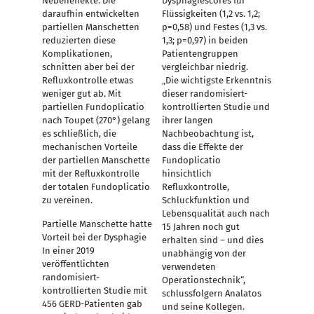
Nebeneffekte. Die
Dysphagiescores für
daraufhin entwickelten
Flüssigkeiten (1,2 vs. 1,2;
partiellen Manschetten
p=0,58) und Festes (1,3 vs.
reduzierten diese
1,3; p=0,97) in beiden
Komplikationen,
Patientengruppen
schnitten aber bei der
vergleichbar niedrig.
Refluxkontrolle etwas
„Die wichtigste Erkenntnis
weniger gut ab. Mit
dieser randomisiert-
partiellen Fundoplicatio
kontrollierten Studie und
nach Toupet (270°) gelang
ihrer langen
es schließlich, die
Nachbeobachtung ist,
mechanischen Vorteile
dass die Effekte der
der partiellen Manschette
Fundoplicatio
mit der Refluxkontrolle
hinsichtlich
der totalen Fundoplicatio
Refluxkontrolle,
zu vereinen.
Schluckfunktion und
Lebensqualität auch nach
Partielle Manschette hatte
15 Jahren noch gut
Vorteil bei der Dysphagie
erhalten sind – und dies
In einer 2019
unabhängig von der
veröffentlichten
verwendeten
randomisiert-
Operationstechnik“,
kontrollierten Studie mit
schlussfolgern Analatos
456 GERD-Patienten gab
und seine Kollegen.