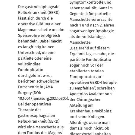
Symptomkontrolle und
Die gastroösophageale
Lebensqualität. Ganz im
Refluxkrankheit (GERD)
Gegenteil: Die partielle
lässt sich durch die
Manschette verursachte
operative Bildung einer
nach 1 und nach 2 Jahren
Magenmanschette um die
sogar weniger Dysphagie
Speiseröhre erfolgreich
als die vollständige
behandeln. Dabei macht
Manschette.
es langfristig keinen
„Basierend auf diesem
Unterschied, ob eine
Ergebnis lag es nahe, die
partielle oder eine
partielle Fundoplicatio
vollständige
sogar noch vor der
Fundoplicatio
etablierten totalen
durchgeführt wird,
Fundoplicatio zur
berichten schwedische
operativen GERD-Therapie
Forschende in JAMA
zu empfehlen“, schreiben
Surgery (DOI:
Apostolos Analatos von
10.1001/jamasurg.2022.0805).
der Chirurgischen
Bei der operativen
Abteilung am
Therapie der
Krankenhaus Nyköping
gastroösophagealen
und seine Kollegen.
Refluxkrankheit (GERD)
Allerdings wusste man
wird eine Manschette aus
damals noch nicht, ob
dem Fundus des Magens
dieser Vorteil anhalten