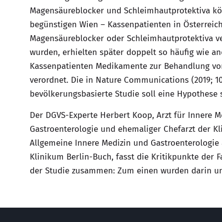
Magensäureblocker und Schleimhaut­protektiva kö
begünstigen Wien – Kassenpatienten in Österreic
Magensäureblocker oder Schleimhautprotektiva v
wurden, erhielten später doppelt so häufig wie a
Kassenpatienten Medikamente zur Behandlung von
verordnet. Die in Nature Communications (2019; 10:
bevölkerungsbasierte Studie soll eine Hypothese 
Der DGVS-Experte Herbert Koop, Arzt für Innere M
Gastroenterologie und ehemaliger Chefarzt der Kli
Allgemeine Innere Medizin und Gastroenterologie
Klinikum Berlin-Buch, fasst die Kritikpunkte der F
der Studie zusammen: Zum einen wurden darin un