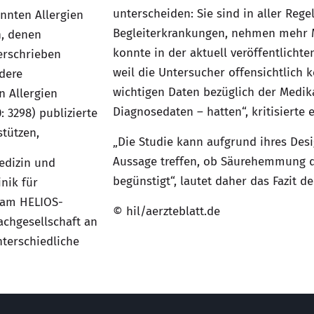
unterscheiden: Sie sind in aller Rege
nnten Allergien
Begleiterkrankungen, nehmen mehr M
h, denen
konnte in der aktuell veröffentlichte
erschrieben
weil die Untersucher offensichtlich 
ndere
wichtigen Daten bezüglich der Medik
 Allergien
Diagnosedaten – hatten“, kritisierte e
 3298) publizierte
stützen,
„Die Studie kann aufgrund ihres Des
Aussage treffen, ob Säurehemmung d
edizin und
begünstigt“, lautet daher das Fazit de
nik für
 am HELIOS-
© hil/aerzteblatt.de
achgesellschaft an
terschiedliche