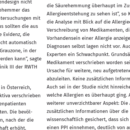
endesign nicht
die Säurehemmung überhaupt im Z
urehemmer das
Allergieentstehung zu sehen ist“, so
Untersuchungen mit
die Analyse mit Blick auf die Allergi
s sollten die aus
Verschreibung von Medikamenten, d
e Evidenz, die
Vorhandensein einer Allergie anzeigen
icht automatisch
Diagnosen selbst lagen nicht vor. Au
 Grauzone, in der
Experten ein Schwachpunkt. Grundsätz
werden kann“, sagte
Medikament verschrieben worden sei,
inik III der RWTH
Ursache für weitere, neu aufgetreten
abzuleiten. Keine zusätzlichen Infor
Auch sei in der Studie nicht hinrei
 in Österreich,
welche Allergien es überhaupt ging. 
ktiva verschrieben
weiterer unverzichtbarer Aspekt: Die
senpatienten
zusätzlichen Informationen über die P
en. Die bevöl­
wissenschaftlich gesichert, dass sich
n, nach der die
einen PPI einnehmen, deutlich von a
aft erhöht.