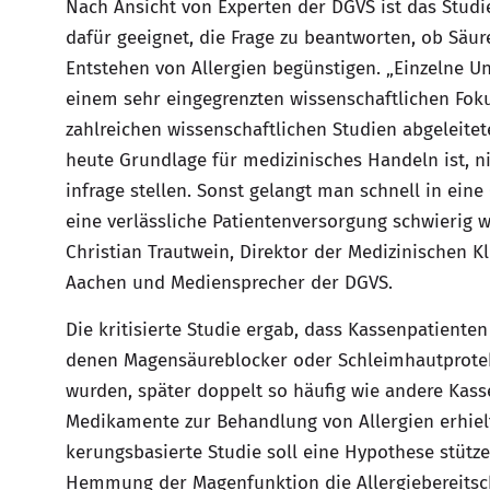
Nach Ansicht von Experten der DGVS ist das Studi
dafür geeignet, die Frage zu beantworten, ob Sä
Entstehen von Allergien begünstigen. „Einzelne 
einem sehr eingegrenzten wissenschaftlichen Foku
zahlreichen wissenschaftlichen Studien abgeleitet
heute Grundlage für medizinisches Handeln ist, n
infrage stellen. Sonst gelangt man schnell in eine
eine verlässliche Patientenversorgung schwierig 
Christian Trautwein, Direktor der Medizinischen Kl
Aachen und Mediensprecher der DGVS.
Die kritisierte Studie ergab, dass Kassenpatienten
denen Magensäureblocker oder Schleim­haut­prote
wurden, später doppelt so häufig wie andere Kas
Medikamente zur Behandlung von Allergien erhielt
kerungsbasierte Studie soll eine Hypothese stütze
Hemmung der Magenfunktion die Allergiebereitsch