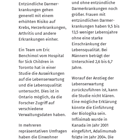
und ohne entzündliche
Entzündliche Darm­er­
Darmer­krankungen noch
krank­ungen gehen
größer. Frauen mit
generell mit einem
entzündlichen Darm­er­
erhöhten Risiko auf
krank­ungen haben 9,5 bis
Krebs, Herzerkrankungen,
13,5 weniger Lebensjahre
Arthritis und andere
ohne eine starke
Erkrankungen einher.
Einschränkung der
Ein Team um Eric
Lebensqualität. Bei
Benchimol vom Hospital
Männern beträgt der
for Sick Children in
Unterschied 2,6 bis 6,7
Toronto hat in einer
Jahre.
Studie die Auswirkungen
Worauf der Anstieg der
auf die Lebenserwartung
Lebenserwartung
und die Lebensqualität
zurückzuführen ist, kann
untersucht. Dies ist in
die Studie nicht klären.
Ontario möglich, da die
Eine mögliche Erklärung
Forscher Zugriff auf
könnte die Einführung
verschiedene
der Biologika sein.
Verwaltungsdaten haben.
Infliximab wurde in
In mehreren
Kanada im Jahr 2001
repräsentativen Umfragen
eingeführt, Adalimumab
haben die Einwohner
folgte im Jahr 2004. Die