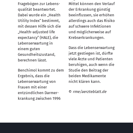
Fragebögen zur Lebens­
Mittel können den Verlauf
qualität beantwortet.
der Erkrankung günstig
Dabei wurde ein „Health
beeinflussen, sie erhöhen
Utility Index“ bestimmt,
allerdings auch das Risiko
mit dessen Hilfe sich die
auf schwere Infektionen
„Health-adjusted life
und möglicherweise auf
expectancy“ (HALE), die
Krebserkrankungen.
Lebenserwartung in
Dass die Lebenserwartung
einem guten
jetzt gestiegen ist, dürfte
Gesundheitszustand,
viele Ärzte und Patienten
berechnen lässt.
beruhigen, auch wenn die
Benchimol kommt zu dem
Studie den Beitrag der
Ergebnis, dass die
beiden Medikamente
Lebenserwartung von
nicht klären kann.
Frauen mit einer
©
rme/aerzteblatt.de
entzündlichen Darm­er­
krank­ung zwischen 1996