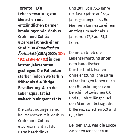
Toronto – Die
und 2011 von 75,5 Jahre
Lebenserwartung von
um fast 3 Jahre auf 78,4
Menschen mit
Jahre gestiegen ist. Bei
entzündlichen Darm­er­
Männern kam es zu einem
krank­ungen wie Morbus
Anstieg um mehr als 3
Crohn und Colitis
Jahre von 72,2 auf 75,5
ulcerosa ist nach einer
Jahre.
Studie im
Kanadischen
Dennoch blieb die
Ärzteblatt
(
CMAJ
; 2020;
DOI:
Lebenserwartung unter
192: E1394-E1402
) in den
dem kanadischen
letzten Jahrzehnten
Durchschnitt. Frauen
gestiegen. Die Patienten
ohne entzündliche Darm­
sterben jedoch weiterhin
er­krank­ungen leben nach
früher als die übrige
den Berechnungen von
Bevölkerung. Auch die
Benchimol zwischen 6,6
Lebensqualität ist
und 8,1 Jahre länger. Bei
weiterhin eingeschränkt.
den Männern beträgt die
Die Entzündungen sind
Differenz zwischen 5,0 und
bei Menschen mit Morbus
6,1 Jahre.
Crohn und Colitis
Bei der HALE war die Lücke
ulcerosa nicht auf den
zwischen Menschen mit
Darm beschränkt.