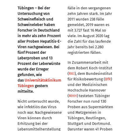
Tübingen – Bei der
Fälle in den vergangenen
Untersuchung von
zehn Jahren stark. Im Jahr
Schweinefleisch und
2011 wurden 238 Fälle
Schweineleber haben
gemeldet, 2019 waren es
Forscher in Deutschland
mit 3.727 fast 16 Mal so
in mehr als zehn Prozent
viele. Im August 2020 lag
aller Proben Hepatitis-E-
die Zahl für das laufende
Viren nachgewiesen. Bei
Jahr bereits bei 2.280
fünf Prozent der
registrierten Fällen.
Leberproben und 13
In Zusammenarbeit mit
Prozent der Leberwürste
dem Robert Koch-Institut
wurde der Erreger
(
RKI
), dem Bundesinstitut
gefunden, wie
für Risiko­bewertung (
BfR
)
das
Universitätsklinikum
und der Medizinischen
Tübingen
gestern
Hochschule Hannover
mitteilte.
(
MHH
) testeten Tübinger
Nicht untersucht wurde,
Forscher nun rund 130
wie infektiös das Virus
Proben aus Supermärkten
noch war. Nachgewiesene
und Metzgereien in
Viren können durch
Tübingen, Reutlingen,
Erhitzung bei der
Stuttgart und Dortmund.
Lebensmittelherstellung
Darunter waren 41 Proben