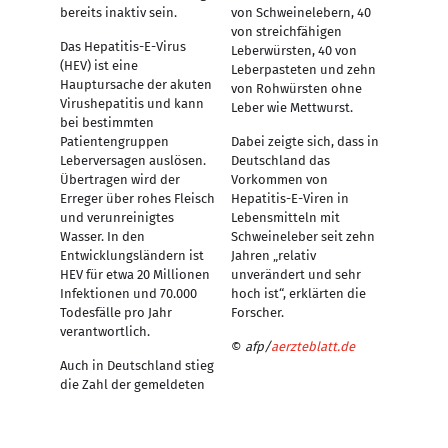
bereits inaktiv sein.
von Schweinelebern, 40
von streichfähigen
Das Hepatitis-E-Virus
Leberwürsten, 40 von
(HEV) ist eine
Leberpasteten und zehn
Hauptursache der akuten
von Rohwürsten ohne
Virushepatitis und kann
Leber wie Mettwurst.
bei bestimmten
Patientengruppen
Dabei zeigte sich, dass in
Leberversagen auslösen.
Deutschland das
Übertragen wird der
Vorkommen von
Erreger über rohes Fleisch
Hepatitis-E-Viren in
und verunreinigtes
Lebens­mitteln mit
Wasser. In den
Schweineleber seit zehn
Entwicklungsländern ist
Jahren „relativ
HEV für etwa 20 Millionen
unverändert und sehr
Infektionen und 70.000
hoch ist“, erklärten die
Todesfälle pro Jahr
Forscher.
verantwortlich.
©
afp/
aerzteblatt.de
Auch in Deutschland stieg
die Zahl der gemeldeten