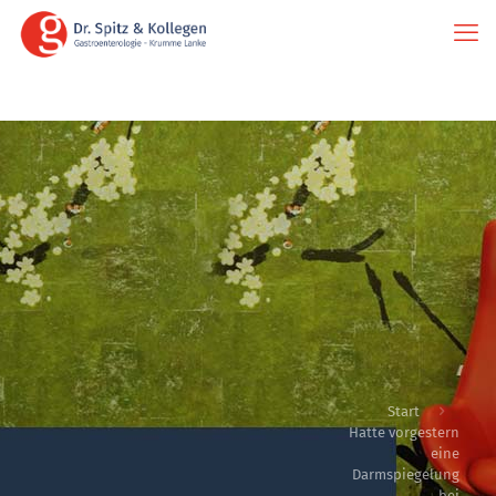
Start
Hatte vorgestern
eine
Darmspiegelung
bei