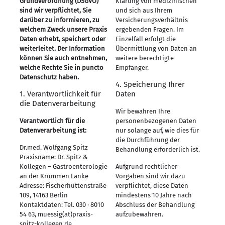
Grundverordnung (DSGVO)
Klärung von medizinischen
sind wir verpflichtet, Sie
und sich aus Ihrem
darüber zu informieren, zu
Versicherungsverhältnis
welchem Zweck unsere Praxis
ergebenden Fragen. Im
Daten erhebt, speichert oder
Einzelfall erfolgt die
weiterleitet. Der Information
Übermittlung von Daten an
können Sie auch entnehmen,
weitere berechtigte
welche Rechte Sie in puncto
Empfänger.
Datenschutz haben.
4. Speicherung Ihrer
1. Verantwortlichkeit für
Daten
die Datenverarbeitung
Wir bewahren Ihre
Verantwortlich für die
personenbezogenen Daten
Datenverarbeitung ist:
nur solange auf, wie dies für
die Durchführung der
Dr.med. Wolfgang Spitz
Behandlung erforderlich ist.
Praxisname: Dr. Spitz &
Kollegen – Gastroenterologie
Aufgrund rechtlicher
an der Krummen Lanke
Vorgaben sind wir dazu
Adresse: Fischerhüttenstraße
verpflichtet, diese Daten
109, 14163 Berlin
mindestens 10 Jahre nach
Kontaktdaten: Tel. 030 · 8010
Abschluss der Behandlung
54 63, muessig(at)praxis-
aufzubewahren.
spitz-kollegen.de