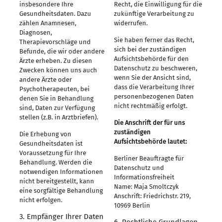
insbesondere Ihre
Recht, die Einwilligung für die
Gesundheitsdaten. Dazu
zukünftige Verarbeitung zu
zählen Anamnesen,
widerrufen.
Diagnosen,
Sie haben ferner das Recht,
Therapievorschläge und
sich bei der zuständigen
Befunde, die wir oder andere
Aufsichtsbehörde für den
Ärzte erheben. Zu diesen
Datenschutz zu beschweren,
Zwecken können uns auch
wenn Sie der Ansicht sind,
andere Ärzte oder
dass die Verarbeitung Ihrer
Psychotherapeuten, bei
personenbezogenen Daten
denen Sie in Behandlung
nicht rechtmäßig erfolgt.
sind, Daten zur Verfügung
stellen (z.B. in Arztbriefen).
Die Anschrift der für uns
zuständigen
Die Erhebung von
Aufsichtsbehörde lautet:
Gesundheitsdaten ist
Voraussetzung für Ihre
Berliner Beauftragte für
Behandlung. Werden die
Datenschutz und
notwendigen Informationen
Informationsfreiheit
nicht bereitgestellt, kann
Name: Maja Smoltczyk
eine sorgfältige Behandlung
Anschrift: Friedrichstr. 219,
nicht erfolgen.
10969 Berlin
3. Empfänger Ihrer Daten
6. Rechtliche Grundlagen