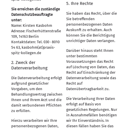
5. Ihre Rechte
Sie erreichen die zuständige
Sie haben das Recht, über die
Datenschutzbeauftragte
Sie betreffenden
unter:
personenbezogenen Daten
Name: Kirsten Kasbohm
Auskunft zu erhalten. Auch
Adresse: Fischerhüttenstraße
können Sie die Berichtigung
109, 14163 Berlin
unrichtiger Daten verlangen.
Kontaktdaten: Tel. 030 · 8010
54 63, kasbohm(at)praxis-
Darüber hinaus steht Ihnen
spitz-kollegen.de
unter bestimmten
Voraussetzungen das Recht
2. Zweck der
auf Löschung von Daten, das
Datenverarbeitung
Recht auf Einschränkung der
Die Datenverarbeitung erfolgt
Datenverarbeitung sowie das
aufgrund gesetzlicher
Recht auf
Vorgaben, um den
Datenübertragbarkeit zu.
Behandlungsvertrag zwischen
Die Verarbeitung Ihrer Daten
Ihnen und Ihrem Arzt und die
erfolgt auf Basis von
damit verbundenen Pflichten
gesetzlichen Regelungen. Nur
zu erfüllen.
in Ausnahmefällen benötigen
Hierzu verarbeiten wir Ihre
wir Ihr Einverständnis. In
personenbezogenen Daten,
diesen Fällen haben Sie das