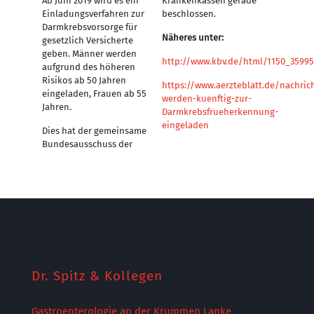
Ab Juni 2019 wird es ein
Krankenkassen gerade
Einladungsverfahren zur
beschlossen.
Darmkrebsvorsorge für
Näheres unter:
gesetzlich Versicherte
geben. Männer werden
http://www.kbv.de/html/1150_35995
aufgrund des höheren
Risikos ab 50 Jahren
https://www.aerzteblatt.de/nachric
eingeladen, Frauen ab 55
werden-kuenftig-zur-
Jahren.
Darmkrebsfrueherkennung-
eingeladen
Dies hat der gemeinsame
Bundesausschuss der
Dr. Spitz & Kollegen
Gastroenterologie an der Krummen Lanke